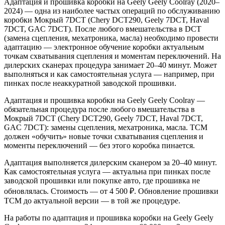
Адаптация и прошивка коробки на Geely Geely Coolray (2020–
2024) — одна из наиболее частых операций по обслуживанию
коробки Мокрый 7DCT (Chery DCT290, Geely 7DCT, Haval
7DCT, GAC 7DCT). После любого вмешательства в DCT
(замена сцепления, мехатроника, масла) необходимо провести
адаптацию — электронное обучение коробки актуальным
точкам схватывания сцепления и моментам переключений. На
дилерских сканерах процедура занимает 20–40 минут. Может
выполняться и как самостоятельная услуга — например, при
пинках после неаккуратной заводской прошивки.
Адаптация и прошивка коробки на Geely Geely Coolray —
обязательная процедура после любого вмешательства в
Мокрый 7DCT (Chery DCT290, Geely 7DCT, Haval 7DCT,
GAC 7DCT): замены сцепления, мехатроника, масла. TCM
должен «обучить» новые точки схватывания сцепления и
моменты переключений — без этого коробка пинается.
Адаптация выполняется дилерским сканером за 20–40 минут.
Как самостоятельная услуга — актуальна при пинках после
заводской прошивки или покупке авто, где прошивка не
обновлялась. Стоимость — от 4 500 ₽. Обновление прошивки
TCM до актуальной версии — в той же процедуре.
На работы по адаптация и прошивка коробки на Geely Geely