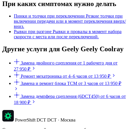
При каких симптомах нужно делать
Пинки и толчки при переключении
Резкие толчки при
включении передачи или в момент переключения вверх/
вниз.
Рывки при разгоне
Рывки и провалы в момент набора
скорости с места или после переключений.
Другие услуги для Geely Geely Coolray
Замена двойного сцепления
от 1 рабочего дня
от
27 950 ₽
Ремонт мехатроника
от 4–6 часов
от 13 950 ₽
Замена и ремонт блока TCM
от 3 часов
от 13 950 ₽
Замена демпфера сцепления (6DCT450)
от 6 часов
от
18 900 ₽
PowerShift DCT
DCT · Москва