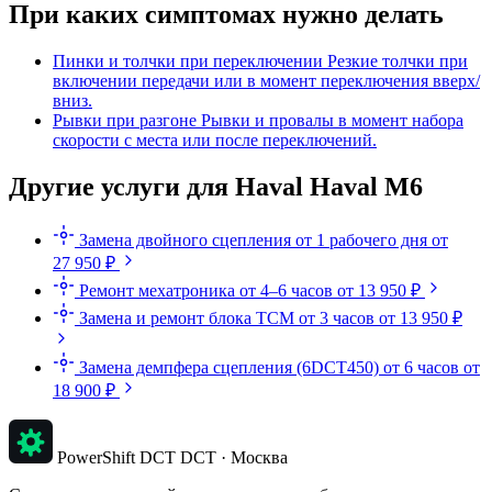
При каких симптомах нужно делать
Пинки и толчки при переключении
Резкие толчки при
включении передачи или в момент переключения вверх/
вниз.
Рывки при разгоне
Рывки и провалы в момент набора
скорости с места или после переключений.
Другие услуги для Haval Haval M6
Замена двойного сцепления
от 1 рабочего дня
от
27 950 ₽
Ремонт мехатроника
от 4–6 часов
от 13 950 ₽
Замена и ремонт блока TCM
от 3 часов
от 13 950 ₽
Замена демпфера сцепления (6DCT450)
от 6 часов
от
18 900 ₽
PowerShift DCT
DCT · Москва