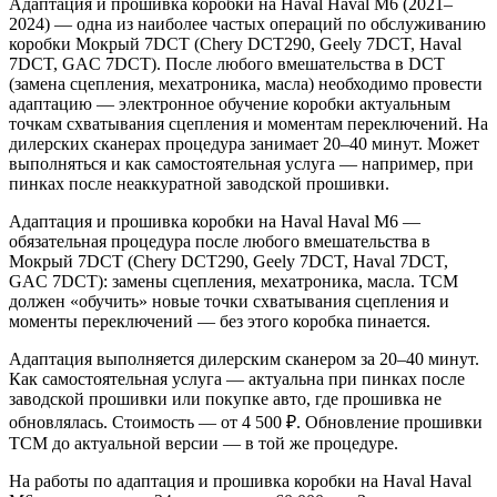
Адаптация и прошивка коробки на Haval Haval M6 (2021–
2024) — одна из наиболее частых операций по обслуживанию
коробки Мокрый 7DCT (Chery DCT290, Geely 7DCT, Haval
7DCT, GAC 7DCT). После любого вмешательства в DCT
(замена сцепления, мехатроника, масла) необходимо провести
адаптацию — электронное обучение коробки актуальным
точкам схватывания сцепления и моментам переключений. На
дилерских сканерах процедура занимает 20–40 минут. Может
выполняться и как самостоятельная услуга — например, при
пинках после неаккуратной заводской прошивки.
Адаптация и прошивка коробки на Haval Haval M6 —
обязательная процедура после любого вмешательства в
Мокрый 7DCT (Chery DCT290, Geely 7DCT, Haval 7DCT,
GAC 7DCT): замены сцепления, мехатроника, масла. TCM
должен «обучить» новые точки схватывания сцепления и
моменты переключений — без этого коробка пинается.
Адаптация выполняется дилерским сканером за 20–40 минут.
Как самостоятельная услуга — актуальна при пинках после
заводской прошивки или покупке авто, где прошивка не
обновлялась. Стоимость — от 4 500 ₽. Обновление прошивки
TCM до актуальной версии — в той же процедуре.
На работы по адаптация и прошивка коробки на Haval Haval