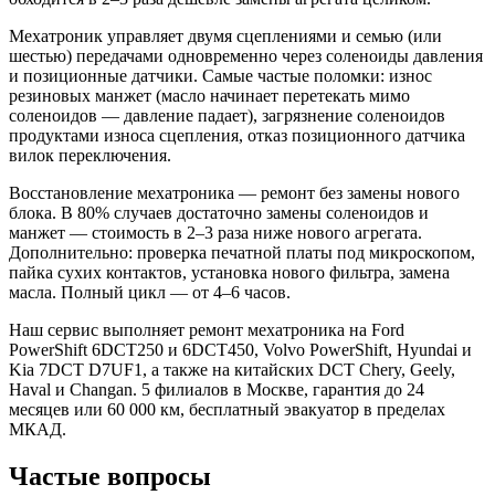
Мехатроник управляет двумя сцеплениями и семью (или
шестью) передачами одновременно через соленоиды давления
и позиционные датчики. Самые частые поломки: износ
резиновых манжет (масло начинает перетекать мимо
соленоидов — давление падает), загрязнение соленоидов
продуктами износа сцепления, отказ позиционного датчика
вилок переключения.
Восстановление мехатроника — ремонт без замены нового
блока. В 80% случаев достаточно замены соленоидов и
манжет — стоимость в 2–3 раза ниже нового агрегата.
Дополнительно: проверка печатной платы под микроскопом,
пайка сухих контактов, установка нового фильтра, замена
масла. Полный цикл — от 4–6 часов.
Наш сервис выполняет ремонт мехатроника на Ford
PowerShift 6DCT250 и 6DCT450, Volvo PowerShift, Hyundai и
Kia 7DCT D7UF1, а также на китайских DCT Chery, Geely,
Haval и Changan. 5 филиалов в Москве, гарантия до 24
месяцев или 60 000 км, бесплатный эвакуатор в пределах
МКАД.
Частые вопросы